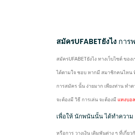
สมัครUFABETยังไง
การพ
สมัครUFABETยังไง ทางเว็บไซต์ ของเราน
ได้ตามใจ ชอบ
หากมี สมาชิกคนไหน ที
การสมัคร นั้น ง่ายมาก เพียงท่าน ทำต
จะต้องมี วิธี การเล่น จะต้องมี
แทงบอ
เพื่อให้ นักพนันนั้น ได้ทำความ
หรือการ วางเงิน เดิมพันต่าง ๆ ที่เกี่ย