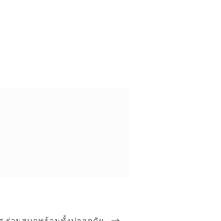
ศ ร่วมสนุกพร้อมทั้งปลอดภัย