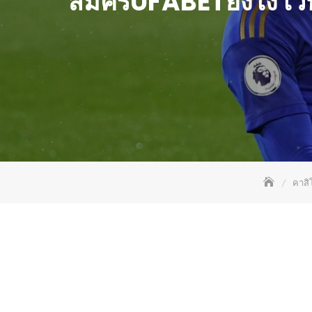
สมัครUFABETยังไง เว็บท
คาสิ