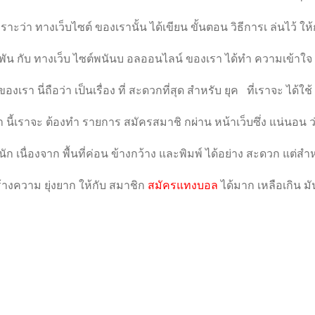
ราะว่า ทางเว็บไซต์ ของเรานั้น ได้เขียน ขั้นตอน วิธีการเ ล่นไว้ ให้ก
ิมพัน กับ ทางเว็บ ไซต์พนันบ อลออนไลน์ ของเรา ได้ทำ ความเข้าใจ ใ
เรา นี่ถือว่า เป็นเรื่อง ที่ สะดวกที่สุด สำหรับ ยุค ที่เราจะ ได้ใช
า นี้เราจะ ต้องทำ รายการ สมัครสมาชิ กผ่าน หน้าเว็บซึ่ง แน่นอน ว
ัก เนื่องจาก พื้นที่ค่อน ข้างกว้าง และพิมพ์ ได้อย่าง สะดวก แต่สำห
ร้างความ ยุ่งยาก ให้กับ สมาชิก
สมัครแทงบอล
ได้มาก เหลือเกิน มัน