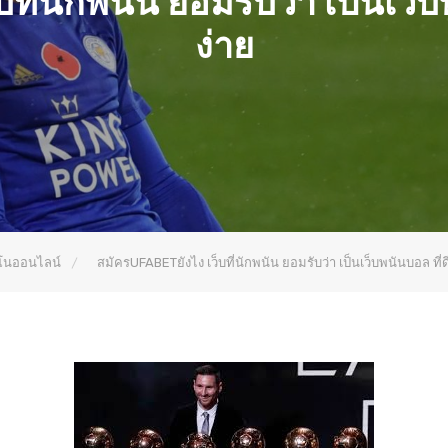
ี่นักพนัน ยอมรับว่า เป็นเว็บพ
ง่าย
โนออนไลน์
สมัครUFABETยังไง เว็บที่นักพนัน ยอมรับว่า เป็นเว็บพนันบอล ที่ดี