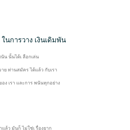
ในการวาง เงินเดิมพัน
น นั้นได้เ ลือกเล่น
าย ท่านสมัคร ได้แล้ว กับเรา
น์ของ เรา และการ พนันทุกอย่าง
แล้ว มันก็ ไม่ใช่เ รื่องยาก