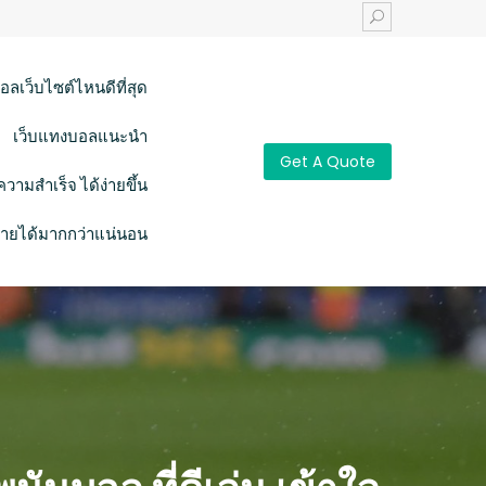
ลเว็บไซต์ไหนดีที่สุด
เว็บแทงบอลแนะนำ
Get A Quote
วามสำเร็จ ได้ง่ายขึ้น
รายได้มากกว่าแน่นอน