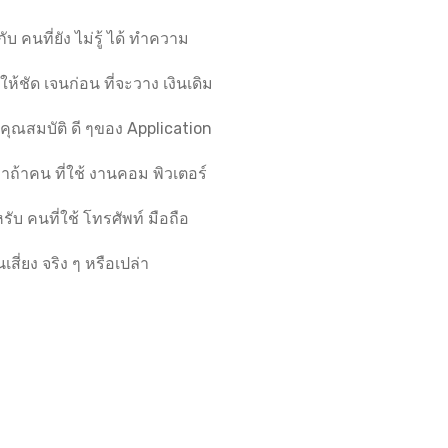
ับ คนที่ยัง ไม่รู้ ได้ ทำความ
ห้ชัด เจนก่อน ที่จะวาง เงินเดิม
้ คุณสมบัติ ดี ๆของ Application
่าถ้าคน ที่ใช้ งานคอม พิวเตอร์
รับ คนที่ใช้ โทรศัพท์ มือถือ
เสี่ยง จริง ๆ หรือเปล่า