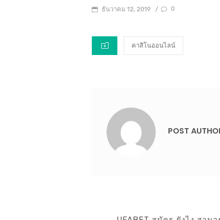
POSTED
0
ธันวาคม 12, 2019
/
ON
CATEGORIES
คาสิโนออนไลน์
POST AUTHO
เมนู
PREVIOUS
UFABET สมัคร ยังไง สามาร